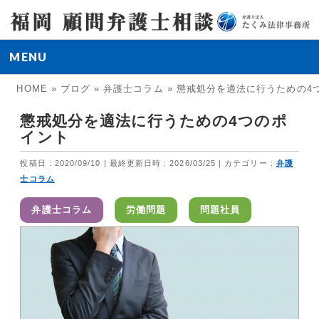
MENU
HOME
»
ブログ
»
弁護士コラム
»
懲戒処分を適法に行うための4
懲戒処分を適法に行うための4つのポ
イント
投稿日 : 2020/09/10
最終更新日時 : 2026/03/25
カテゴリー :
弁護
士コラム
弁護士コラム
労働問題
問題社員