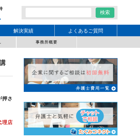
時
1
解決実績
よくあるご質問
れ
事務所概要
講
が押さ
代理店