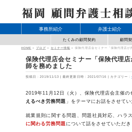
事務所紹介
弁護士紹介
たくみの顧問契約
顧問
HOME
»
ブログ
»
セミナー情報
»
保険代理店会セミナー「保険代理店が
保険代理店会セミナー「保険代理店
師を務めました
投稿日 : 2019/11/13
最終更新日時 : 2021/07/16
カテゴリー :
2019年11月12日（火）、保険代理店会主
えるべき労務問題
」をテーマにお話をさせてい
就業規則に関する問題、問題社員対応、ハラ
に関わる労務問題
について話をさせていただき