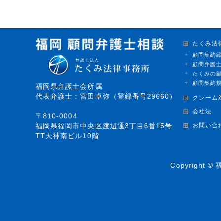
たくみ法
顧問契約
顧問弁護
たくみの
顧問契約
福岡県弁護士会所属
代表弁護士：宮田卓弥（登録番号29660）
クレーム
会社法
〒810-0004
お問い合
福岡県福岡市中央区渡辺通3丁目6番15号
TT天神南ビル10階
Copyright ©