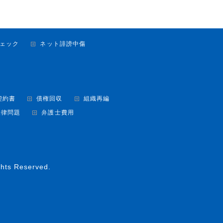
ェック
ネット誹謗中傷
契約書
債権回収
組織再編
法律問題
弁護士費用
ghts Reserved.