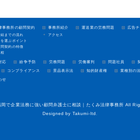
律事務所の顧問契約
事務所紹介
運送業の労務問題
広告チ
締結までの流れ
アクセス
士を選ぶポイント
顧問契約の特徴
規程
対応
紛争予防
労務問題
労働審判
問題社員
コンプライアンス
景品表示法
知的財産権
業種別の
わせ
福岡で企業法務に強い顧問弁護士に相談｜たくみ法律事務所
All Ri
Designed by
Takumi-ltd.