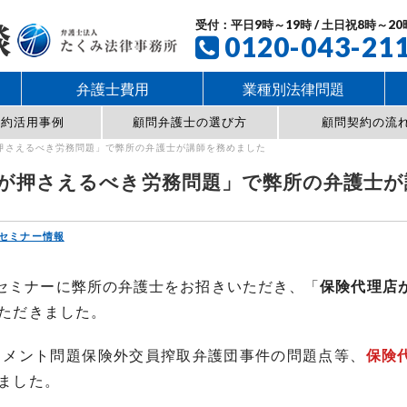
受付：平日9時～19時 / 土日祝8時～20
0120-043-21
弁護士費用
業種別法律問題
契約活用事例
顧問弁護士の選び方
顧問契約の流
押さえるべき労務問題」で弊所の弁護士が講師を務めました
が押さえるべき労務問題」で弊所の弁護士が
セミナー情報
催のセミナーに弊所の弁護士をお招きいただき、「
保険代理店
ただきました。
スメント問題保険外交員搾取弁護団事件の問題点等、
保険
ました。