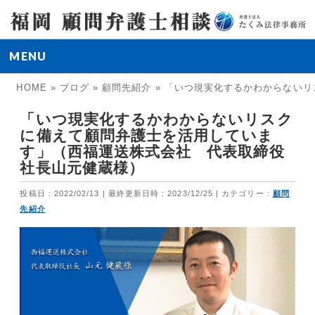
MENU
HOME
»
ブログ
»
顧問先紹介
»
「いつ現実化するかわからないリ
「いつ現実化するかわからないリスク
に備えて顧問弁護士を活用していま
す」（西福運送株式会社 代表取締役
社長山元健蔵様）
投稿日 : 2022/02/13
最終更新日時 : 2023/12/25
カテゴリー :
顧問
先紹介