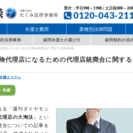
受付：平日9時～19時 / 土日祝8時～20
0120-043-21
弁護士費用
業種別法律問題
契約活用事例
顧問弁護士の選び方
顧問契約の流
代理店になるための代理店統廃合に関する法的知識
険代理店になるための代理店統廃合に関する
弁護士コラム
・承継
れる「週刊ダイヤモン
代理店の大淘汰
』とい
廃合についての記事を