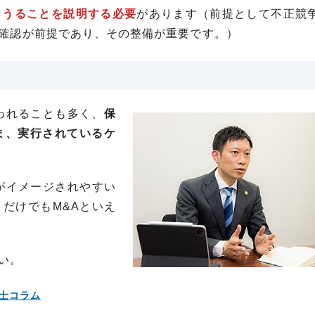
りうることを説明する必要
があります（前提として不正競
確認が前提であり、その整備が重要です。）
われることも多く、
保
ま、実行されているケ
がイメージされやすい
だけでもM&Aといえ
い。
士コラム