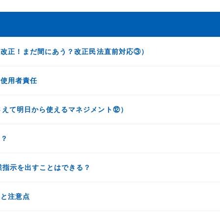
月改正！まだ間にあう？改正民法直前対応③）
と使用者責任
さえて明日から使えるマネジメント⑫）
？？
業指示を出すことはできる？
トと注意点