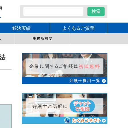
時
1
解決実績
よくあるご質問
れ
事務所概要
法