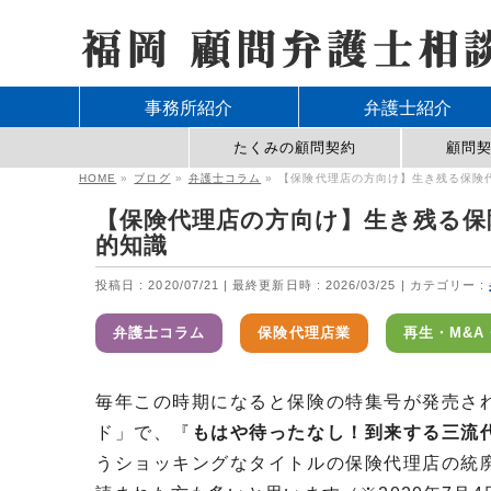
事務所紹介
弁護士紹介
たくみの顧問契約
顧問
HOME
»
ブログ
»
弁護士コラム
»
【保険代理店の方向け】生き残る保険
【保険代理店の方向け】生き残る保
的知識
投稿日 : 2020/07/21
最終更新日時 : 2026/03/25
カテゴリー :
弁護士コラム
保険代理店業
再生・M&A
毎年この時期になると保険の特集号が発売さ
ド」で、『
もはや待ったなし！到来する三流
うショッキングなタイトルの保険代理店の統