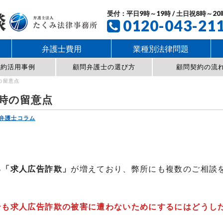
受付：平日9時～19時 / 土日祝8時～20
0120-043-21
弁護士費用
業種別法律問題
契約活用事例
顧問弁護士の選び方
顧問契約の流
の留意点
時の留意点
弁護士コラム
る「求人広告詐欺」
が増えており、弊所にも複数のご相談
そも求人広告詐欺の被害に遭わないためにするにはどうし