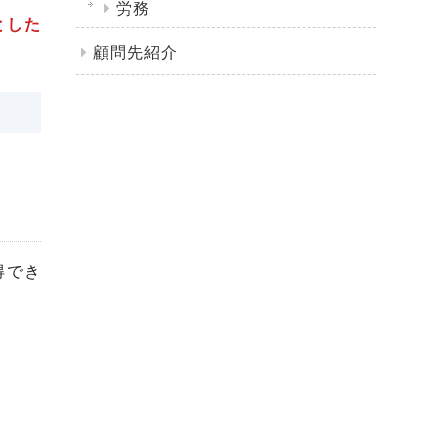
労務
とした
顧問先紹介
得でき