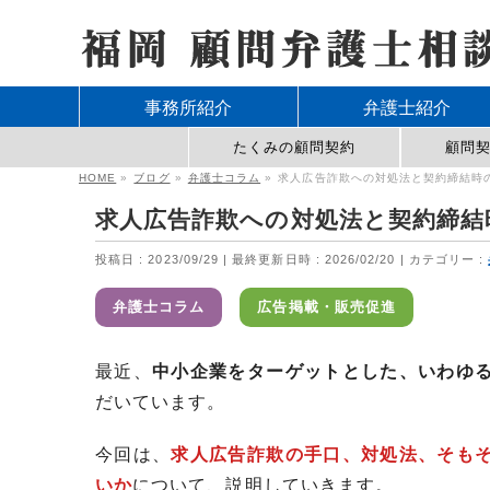
事務所紹介
弁護士紹介
たくみの顧問契約
顧問
HOME
»
ブログ
»
弁護士コラム
»
求人広告詐欺への対処法と契約締結時
求人広告詐欺への対処法と契約締結
投稿日 : 2023/09/29
最終更新日時 : 2026/02/20
カテゴリー :
弁護士コラム
広告掲載・販売促進
最近、
中小企業をターゲットとした、いわゆ
だいています。
今回は、
求人広告詐欺の手口、対処法、そも
いか
について、説明していきます。