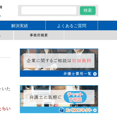
時
1
解決実績
よくあるご質問
れ
事務所概要
をいた
たらい