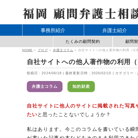
事務所紹介
弁護士紹介
たくみの顧問契約
顧問
HOME
»
ブログ
»
弁護士コラム
»
自社サイトへの他人著作物の利用（引
自社サイトへの他人著作物の利用（
投稿日 : 2024/06/18
最終更新日時 : 2026/02/15
カテゴリー :
弁護士コラム
知的財産
自社サイトに他人のサイトに掲載された写真
たい
と思ったことないでしょうか？
私はあります。今このコラムを書いている瞬
が書いた記事や本などをそのまま利用できた