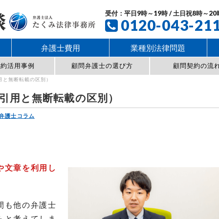
受付：平日9時～19時 / 土日祝8時～20
0120-043-21
弁護士費用
業種別法律問題
契約活用事例
顧問弁護士の選び方
顧問契約の流
用と無断転載の区別）
引用と無断転載の区別）
弁護士コラム
や文章を利用し
間も他の弁護士
らと考えてしま