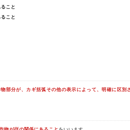
れること
あること
。
作物部分が、カギ括弧その他の表示によって、明確に区別
作物が従の関係にあること
をいいます。