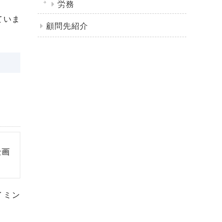
労務
ていま
顧問先紹介
景画
イミン