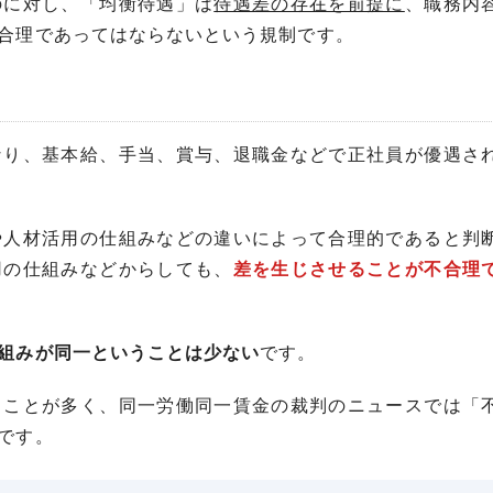
のに対し、「均衡待遇」は
待遇差の存在を前提に
、職務内
合理であってはならないという規制です。
なり、基本給、手当、賞与、退職金などで正社員が優遇さ
や人材活用の仕組みなどの違いによって合理的であると判
用の仕組みなどからしても、
差を生じさせることが不合理
組みが同一ということは少ない
です。
ることが多く、同一労働同一賃金の裁判のニュースでは「
です。