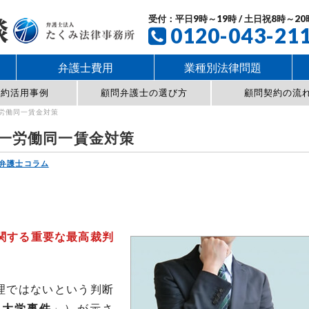
受付：平日9時～19時 / 土日祝8時～20
0120-043-21
弁護士費用
業種別法律問題
契約活用事例
顧問弁護士の選び方
顧問契約の流
一労働同一賃金対策
同一労働同一賃金対策
弁護士コラム
関する重要な最高裁判
合理ではないという判断
科大学事件
」）が示さ