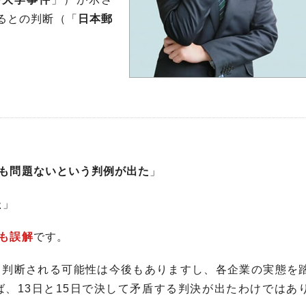
るとの判断（「
日本郵
も問題ないという判例が出た
」
た
」
も誤解
です。
と判断される可能性は今後もありますし、各企業の実態を
、13日と15日で決して矛盾する判決が出たわけではあ