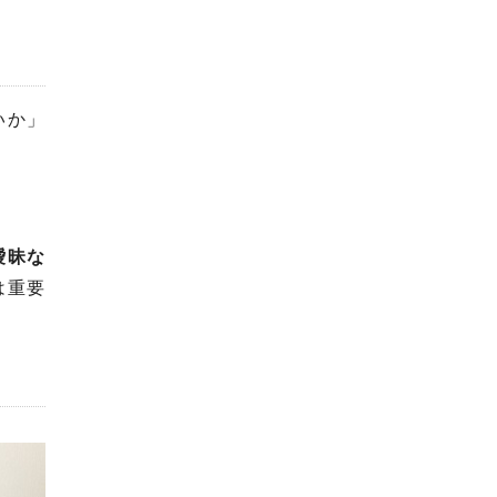
いか」
曖昧な
は重要