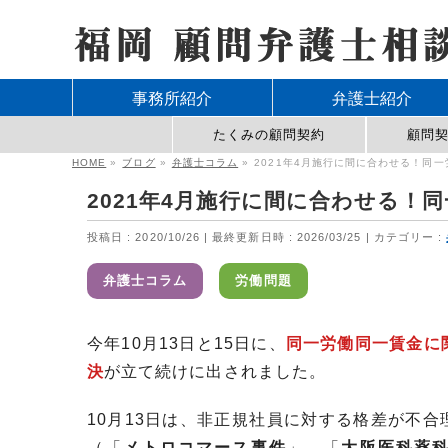
事務所紹介
弁護士紹介
たくみの顧問契約
顧問
HOME
»
ブログ
»
弁護士コラム
»
2021年4月施行に間に合わせる！同
2021年4月施行に間に合わせる！
投稿日 : 2020/10/26
最終更新日時 : 2026/03/25
カテゴリー :
弁護士コラム
労働問題
今年10月13日と15日に、
同一労働同一賃金に
決
が立て続けに出されました。
10月13日は、非正規社員に対する格差が不
（「
メトロコマース事件
」、「
大阪医科薬