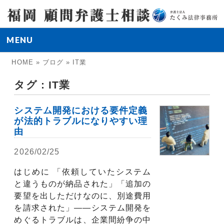
MENU
HOME
»
ブログ
»
IT業
タグ : IT業
システム開発における要件定義
が法的トラブルになりやすい理
由
2026/02/25
弁護士コラム
解決実績
はじめに 「依頼していたシステム
と違うものが納品された」「追加の
要望を出しただけなのに、別途費用
を請求された」——システム開発を
めぐるトラブルは、企業間紛争の中