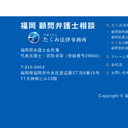
たくみ法
顧問契約
顧問弁護
たくみの
顧問契約
福岡県弁護士会所属
代表弁護士：宮田卓弥（登録番号29660）
クレーム
会社法
〒810-0004
お問い合
福岡県福岡市中央区渡辺通3丁目6番15号
TT天神南ビル10階
Copyright ©