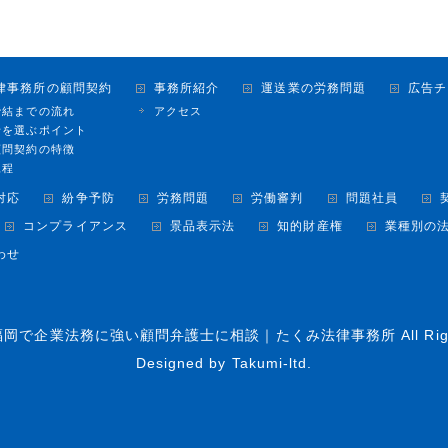
律事務所の顧問契約
事務所紹介
運送業の労務問題
広告チ
締結までの流れ
アクセス
士を選ぶポイント
顧問契約の特徴
規程
対応
紛争予防
労務問題
労働審判
問題社員
コンプライアンス
景品表示法
知的財産権
業種別の
わせ
福岡で企業法務に強い顧問弁護士に相談｜たくみ法律事務所
All Ri
Designed by
Takumi-ltd.