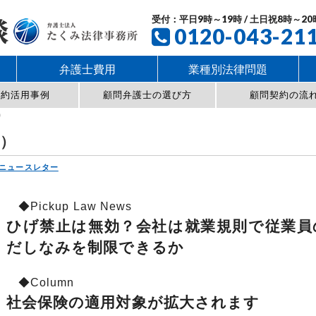
受付：平日9時～19時 / 土日祝8時～20
0120-043-21
弁護士費用
業種別法律問題
契約活用事例
顧問弁護士の選び方
顧問契約の流
）
8）
ニュースレター
◆Pickup Law News
ひげ禁止は無効？会社は就業規則で従業員
だしなみを制限できるか
◆Column
社会保険の適用対象が拡大されます