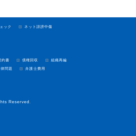
ェック
ネット誹謗中傷
契約書
債権回収
組織再編
法律問題
弁護士費用
ghts Reserved.