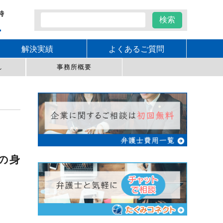
時
1
解決実績
よくあるご質問
れ
事務所概要
の身