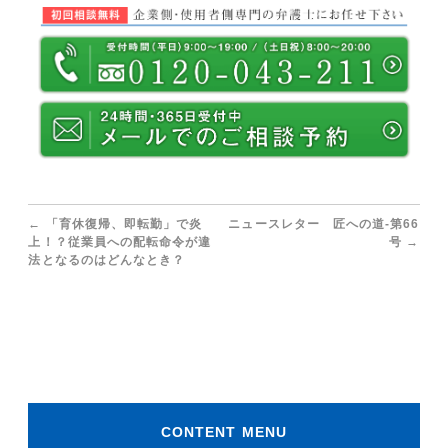
←
「育休復帰、即転勤」で炎
ニュースレター 匠への道-第66
上！？従業員への配転命令が違
号
→
法となるのはどんなとき？
CONTENT MENU