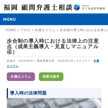
MENU
HOME
»
ブログ
»
弁護士コラム
»
歩合制の導入時における法律上
歩合制の導入時における法律上の注意
点（成果主義導入・見直しマニュアル
④）
投稿日 : 2019/06/27
最終更新日時 : 2026/05/18
カテゴリー :
弁護
士コラム
弁護士コラム
残業代請求
導入時の法律問題