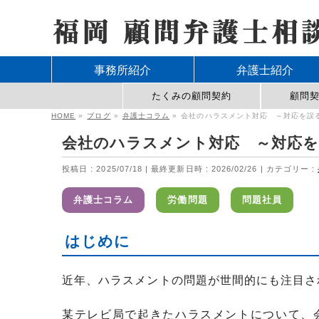
事務所紹介
弁護士紹介
たくみの顧問契約
顧問
HOME
»
ブログ
»
弁護士コラム
»
会社のハラスメント対応 ～対応を誤
会社のハラスメント対応 ～対応を
投稿日 : 2025/07/18
最終更新日時 : 2026/02/26
カテゴリー :
弁護士コラム
労働問題
問題社員
はじめに
近年、ハラスメントの問題が世間的にも注目さ
某テレビ局で起きたハラスメントについて、