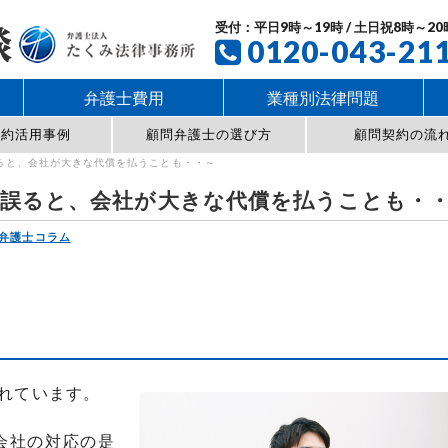
受付：平日9時～19時 / 土日祝8時～20
0120-043-21
弁護士費用
業種別法律問題
契約活用事例
顧問弁護士の選び方
顧問契約の流
ると、会社が大きな代償を払うことも・・～
誤ると、会社が大きな代償を払うことも・
弁護士コラム
れています。
会社の対応の是