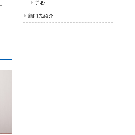
労務
す
顧問先紹介