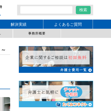
時
1
解決実績
よくあるご質問
れ
事務所概要
・～