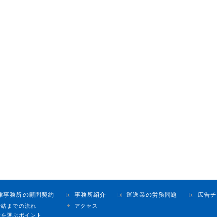
律事務所の顧問契約
事務所紹介
運送業の労務問題
広告チ
締結までの流れ
アクセス
士を選ぶポイント