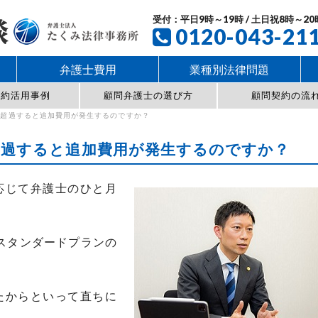
受付：平日9時～19時 / 土日祝8時～20
0120-043-21
弁護士費用
業種別法律問題
契約活用事例
顧問弁護士の選び方
顧問契約の流
を超過すると追加費用が発生するのですか？
超過すると追加費用が発生するのですか？
応じて弁護士のひと月
スタンダードプランの
たからといって直ちに