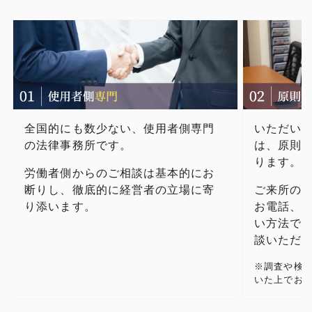
全国的にも数少ない、使用者側専門
いただい
の法律事務所です。
は​、原則
ります。
労働者側からのご相談は基本的にお
断りし、徹底的に経営者の立場に寄
ご来所の
り添います。
お電話、
い方法で
談いただ
​※調査や検
いた上でお