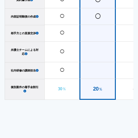
いた可能性が高いことがわかりました。 これらの
点を踏まえて相手方の弁護人に反論を行ったとこ
◯
◯
内容証明郵便の作成
ろ、
相手方の当初の請求から30万円以上減額
する
とともに、パワハラによる損害賠償等、その他の
◯
相手方との直接交渉
債権債務がないことを確認する内容で和解を成立
させることができました。 クライアント企業様の
弁護士チームによる対
◯
応
就業規則は有効性に問題があったため、
今後の紛
争を予防する観点から、就業規則を作成しなおす
◯
社内研修の講師担当
ことになりました
。 その他に経営者様の親族の方
個別案件の着手金割引
20
30
％
-
％
からご相談をいただくなどして顧問契約をご活用
いただいております。