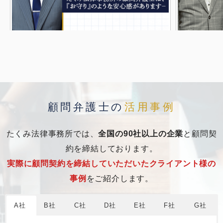
顧問弁護士の
活用事例
たくみ法律事務所では、
全国の90社以上の企業
と顧問契
約を締結しております。
実際に顧問契約を締結していただいたクライアント様の
事例
をご紹介します。
A社
B社
C社
D社
E社
F社
G社