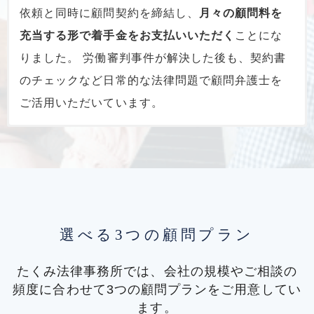
依頼と同時に顧問契約を締結し、
月々の顧問料を
充当する形で着手金をお支払いいただく
ことにな
りました。 労働審判事件が解決した後も、契約書
のチェックなど日常的な法律問題で顧問弁護士を
ご活用いただいています。
債権回収をご依頼いただくのと同時に顧問契
セカンド顧問として顧問契約を締結していた
労働問題を重要な経営課題と考え、顧問契約
就業規則や顧問契約書の整備をきっかけに顧
商標権侵害で多額の損害賠償請求をされたこ
労務紛争をきっかけに顧問契約を締結してい
約を締結していただいたケース
だいたケース
を締結していただいたケース
問契約を締結していただいたケース
とをきっかけに顧問契約を締結していただい
ただき、就業規則の見直しを行ったケース
たケース
業種：卸売業
業種：人材派遣業
業種：製造業
業種：コンサルティング業
業種：コンサルティング業
従業員数：51名以上
従業員数：51名以上
従業員数：51名以上
従業員数：51名以上
従業員数：51名以上
-Before-
-Before-
-Before-
B社は
D社で
-
-
業種：製造業
従業員数：1～10名
-Before-
F社で
取引先に商品を売却し納品しましたが、
現在の顧問弁護士のレスポンスが遅いため、
は過去に残業代に関するトラブルが発生したこと
Before-
Before-
E社では、元従業員からの残業代請求など
G社では、退職予定の従業員の代理人か
代金約300
迅速
は、
自社が販売している商品が競合他社の商標権
万円の支払いを受ける前に取引先が破産
に対応できる「セカンド顧問」を探していた
から、労働問題を
の労働問題を抱えていたことから、
ら、
法定労働時間を超えて働いた分の割増賃金が
今後の重要な経営課題
就業規則や顧
する旨の
と捉えて
とこ
選べる3つの顧問プラン
を侵害しているとして約10億円の損害賠償を請求
連絡を受けました。 当時B社には顧問弁護士がい
ろ、インターネットで当事務所のことを知り、ご
いました。
問契約書を整備する必要がある
未払いになっているという内容の通知
-After-
当事務所の弁護士から顧問契約
と考え、弁護士を
を受け、弊
されました
。 当時F社には顧問弁護士がいなかった
たくみ法律事務所では、会社の規模やご相談の
なかったことから、インターネットで企業法務に
来所いただきました。
の内容や特徴をご説明したうえで顧問契約を締結
探していました。 インターネットで当事務所をお
所へご相談にお越しいただきました。 通知書に
-After-
当事務所の顧問サー
頻度に合わせて3つの顧問プランをご用意してい
ことから、福岡県内で商標権の問題を扱っている
強い福岡県内の弁護士を探され、当事務所にご相
ビスについて詳細をご説明し、現在の課題につい
していただき、
知りになり、ご相談にお越しいただきました。
は、上司からのパワーハラスメント（パワハラ）
契約書や覚え書の作成・リーガル
-
ます。
法律事務所をインターネットで探され、当事務所