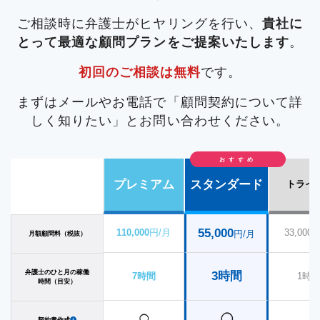
談にお越しいただきました。
てヒヤリングを行った結果、顧問契約締結に至り
チェック、裁判例の調査、労務問題など
After-
についても損害賠償請求を検討しているという記
弁護士から顧問契約の内容や費用について
-After-
裁判所に対し
について
にご相談にお越しいただきました。
-After-
相手方
ご相談時に弁護士がヒヤリングを行い、
貴社に
て転売代金の支払いを直接受けるための手続を行
ました。 顧問契約締結後はお電話やメールにて、
ご相談いただき、顧問弁護士を大いにご活用いた
ご説明し、社内で検討していただいた結果、10万
載もありました。 無料相談の結果、スタンダード
とって最適な顧問プランをご提案いたします
。
との示談交渉をご依頼いただくのと同時に当事務
った結果、
契約書や覚え書の作成・リーガルチェック、裁判
だいています。
円のプレミアムプランでご契約いただきました。
プラン（月額5万円）で顧問契約を締結し、ご相談
無事に支払いを受けることができまし
所と顧問契約を締結していただきました。 弁護士
初回のご相談は無料
です。
た
例の調査、労働問題など
顧問契約締結後、弁護士がさっそく就業規則や顧
いただいた従業員対応については顧問契約の範囲
。 通常であれば着手金として30万円ほどご準備
多岐にわたるご相談をい
が、F社による商標権侵害が故意によるものではな
いただかなければいけない事案でしたが、ご依頼
ただき、顧問弁護士を大いにご活用いただいてい
問契約書の見直しを行い、
内で対応させていただくこととなりました。
紛争予防の観点から雇
-
まずはメールやお電話で「顧問契約について詳
いこと、商標権侵害によって実際に生じた損害額
と同時に顧問契約を締結し、
ます。
用環境の整備を行いました
After-
相手方の主張を踏まえて弁護士が調査を行
。 その後も
毎月の顧問料の支払
業務委託契
しく知りたい」とお問い合わせください。
が極めて少額であること等について主張を行った
いをもって債権回収案件の着手金の支払いとさせ
約書、覚え書、誓約書、身元保証書など各種書面
ったところ、割増賃金の未払いが発生しているの
結果、
相手方に数万円を支払う内容で示談が成立
おすすめ
ていただきました
のチェックや作成、特許に関するご相談
は事実でしたが、相手方の請求の基準となる労働
。
など、幅
いたしました。
プレミアム
スタンダード
トライ
広く弁護士を活用していただいています。 E社は
時間から休憩時間分が控除されていないことや、
本社が九州他県にあるため、主にメールやお電話
未払い賃金の請求を行った従業員は他の従業員を
によって対応させていただいています。
管理・監督する立場にあり、割増賃金の支払い義
55,000
110,000
円/月
33,000
円/月
月額顧問料（税抜）
務が生じない「管理監督者」に該当する可能性が
弁護士のひと月の稼働
3時間
7時間
1時
あることがわかりました。 また、パワハラについ
時間（目安）
ては事実無根であり、交渉材料として記載されて
◯
◯
契約書作成