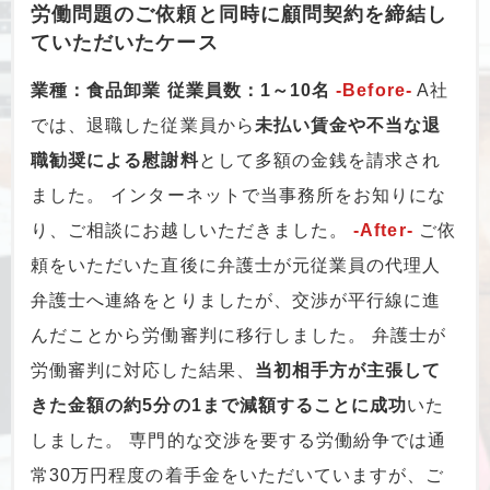
労働問題のご依頼と同時に顧問契約を締結し
ていただいたケース
業種：食品卸業
従業員数：1～10名
-Before-
A社
では、退職した従業員から
未払い賃金や不当な退
職勧奨による慰謝料
として多額の金銭を請求され
ました。 インターネットで当事務所をお知りにな
り、ご相談にお越しいただきました。
-After-
ご依
頼をいただいた直後に弁護士が元従業員の代理人
弁護士へ連絡をとりましたが、交渉が平行線に進
んだことから労働審判に移行しました。 弁護士が
労働審判に対応した結果、
当初相手方が主張して
きた金額の約5分の1まで減額することに成功
いた
しました。 専門的な交渉を要する労働紛争では通
常30万円程度の着手金をいただいていますが、ご